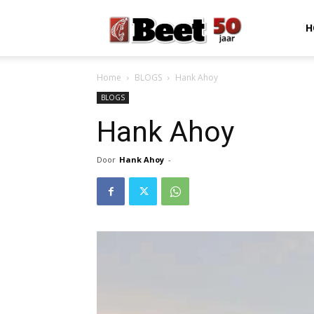
Beet
H
Home
BLOGS
Hank Ahoy
Magazine
BLOGS
Hank Ahoy
Door
Hank Ahoy
-