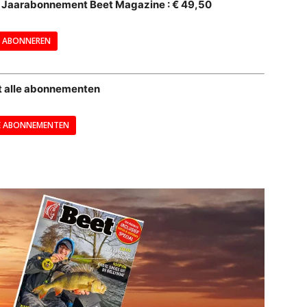
al Jaarabonnement Beet Magazine : € 49,50
---
ABONNEREN
--
t alle abonnementen
E ABONNEMENTEN
---