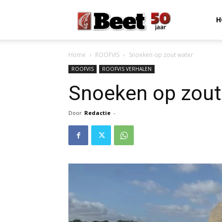
Beet
H
Home
ROOFVIS
Snoeken op zout water
Magazine
ROOFVIS
ROOFVIS VERHALEN
Snoeken op zout
Door
Redactie
-