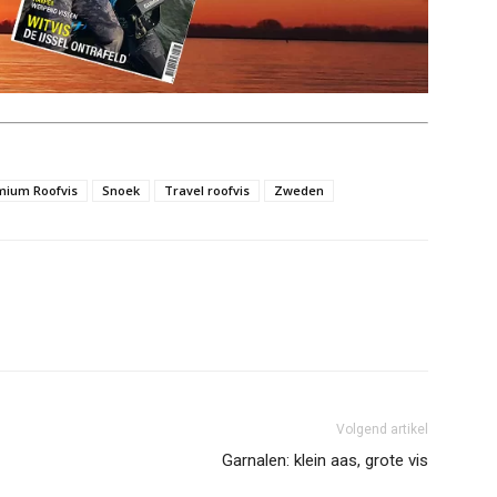
mium Roofvis
Snoek
Travel roofvis
Zweden
Volgend artikel
Garnalen: klein aas, grote vis