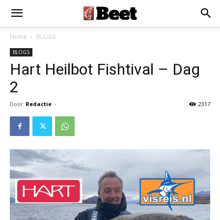
Home
BLOGS
BLOGS
Hart Heilbot Fishtival – Dag
2
Door
Redactie
-
2317