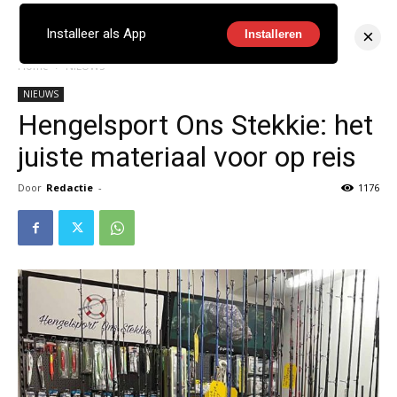
×
Installeer als App
Installeren
Home
NIEUWS
NIEUWS
Hengelsport Ons Stekkie: het
juiste materiaal voor op reis
Door
Redactie
-
1176