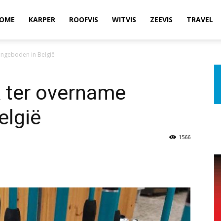
OME
KARPER
ROOFVIS
WITVIS
ZEEVIS
TRAVEL
ngeboden in België
 ter overname
elgië
1566