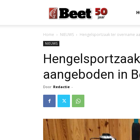
Beet
H
Home
NIEUWS
Hengelsportzaak ter overname aa
Magazine
NIEUWS
Hengelsportzaak
aangeboden in B
Door
Redactie
-