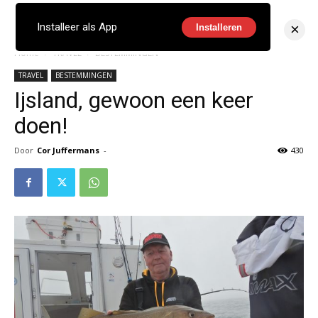
×
Installeer als App
Installeren
Home
TRAVEL
BESTEMMINGEN
TRAVEL
BESTEMMINGEN
Ijsland, gewoon een keer
doen!
Door
Cor Juffermans
-
430