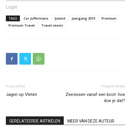
Login
TAGS
Cor Juffermans
Ijsland
Jaargang 2019
Premium
Premium Travel
Travel zeevis
Vorig artikel
Volgend artikel
Jagen op Vleten
Zeevissen vanaf een boot: hoe
doe je dat?
GERELATEERDE ARTIKELEN
MEER VAN DEZE AUTEUR