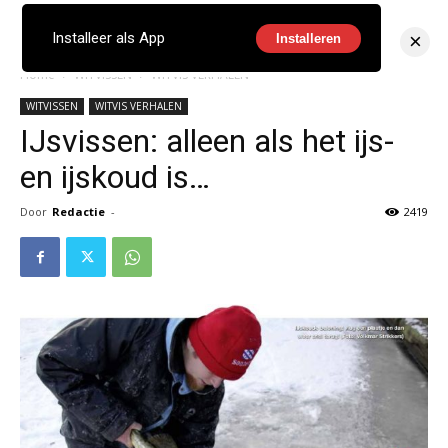
×
Installeer als App
Installeren
Home
WITVISSEN
WITVIS VERHALEN
WITVISSEN
WITVIS VERHALEN
IJsvissen: alleen als het ijs-
en ijskoud is…
Door
Redactie
-
2419