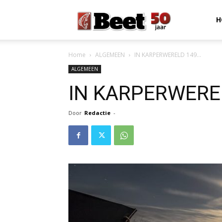
Beet
H
Home
ALGEMEEN
IN KARPERWERELD 149…
Magazine
ALGEMEEN
IN KARPERWERE
Door
Redactie
-