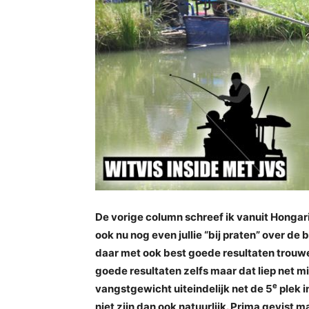
De vorige column schreef ik vanuit Hongari
ook nu nog even jullie “bij praten” over d
daar met ook best goede resultaten trouwen
goede resultaten zelfs maar dat liep net m
e
vangstgewicht uiteindelijk net de 5
plek i
niet zijn dan ook natuurlijk. Prima gevist maa