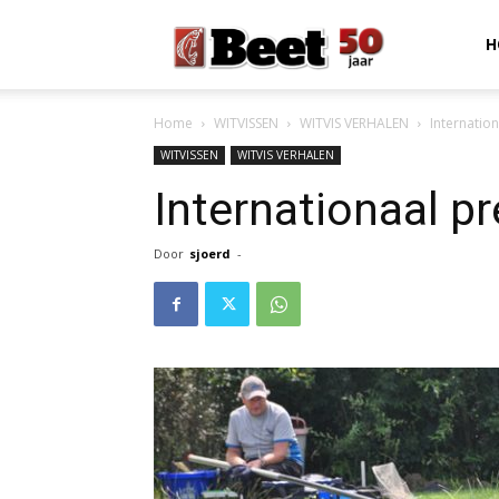
Beet
H
Home
WITVISSEN
WITVIS VERHALEN
Internatio
Magazine
WITVISSEN
WITVIS VERHALEN
Internationaal p
Door
sjoerd
-