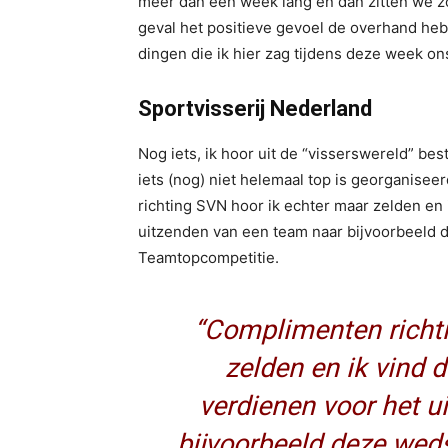
meer dan een week lang en dan zitten we zo d
geval het positieve gevoel de overhand heb
dingen die ik hier zag tijdens deze week on
Sportvisserij Nederland
Nog iets, ik hoor uit de “visserswereld” be
iets (nog) niet helemaal top is georganisee
richting SVN hoor ik echter maar zelden en i
uitzenden van een team naar bijvoorbeeld de
Teamtopcompetitie.
“Complimenten richti
zelden en ik vind d
verdienen voor het 
bijvoorbeeld deze wedst