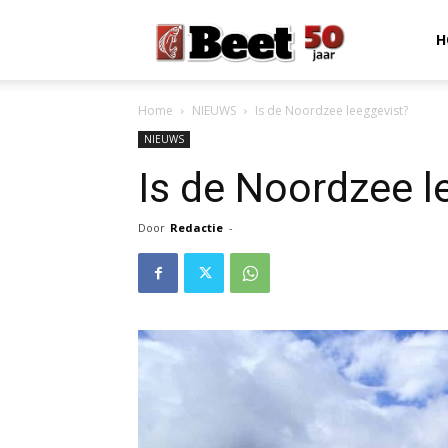
Beet
H
Home
NIEUWS
Is de Noordzee leeggevist?
Magazine
NIEUWS
Is de Noordzee l
Door
Redactie
-