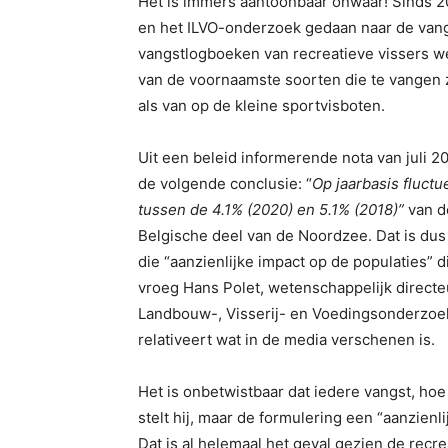
Het is immers aantoonbaar onwaar! Sinds 20
en het ILVO-onderzoek gedaan naar de vang
vangstlogboeken van recreatieve vissers we
van de voornaamste soorten die te vangen z
als van op de kleine sportvisboten.
Uit een beleid informerende nota van juli 2
de volgende conclusie: “
Op jaarbasis fluctu
tussen de 4.1% (2020) en 5.1% (2018)”
van d
Belgische deel van de Noordzee. Dat is dus
die “aanzienlijke impact op de populaties” 
vroeg Hans Polet, wetenschappelijk directeu
Landbouw-, Visserij- en Voedingsonderzoek (
relativeert wat in de media verschenen is.
Het is onbetwistbaar dat iedere vangst, hoe 
stelt hij, maar de formulering een “aanzienl
Dat is al helemaal het geval gezien de recre