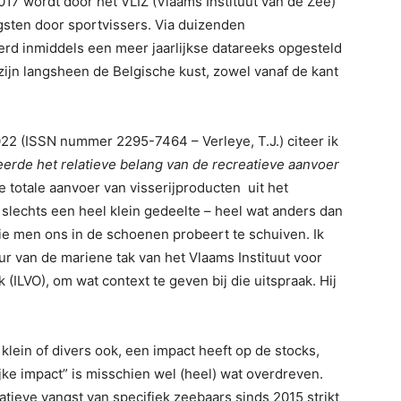
17 wordt door het VLIZ (Vlaams Instituut van de Zee)
sten door sportvissers. Via duizenden
rd inmiddels een meer jaarlijkse datareeks opgesteld
ijn langsheen de Belgische kust, zowel vanaf de kant
022 (ISSN nummer 2295-7464 – Verleye, T.J.) citeer ik
eerde het relatieve belang van de recreatieve aanvoer
e totale aanvoer van visserijproducten uit het
 slechts een heel klein gedeelte – heel wat anders dan
die men ons in de schoenen probeert te schuiven. Ik
r van de mariene tak van het Vlaams Instituut voor
ILVO), om wat context te geven bij die uitspraak. Hij
klein of divers ook, een impact heeft op de stocks,
ijke impact” is misschien wel (heel) wat overdreven.
atieve vangst van specifiek zeebaars sinds 2015 strikt