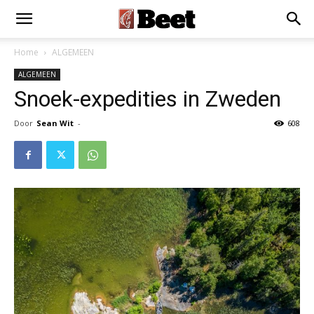
×
Installeer als App
Installeren
Home
ALGEMEEN
ALGEMEEN
Snoek-expedities in Zweden
Door
Sean Wit
-
608