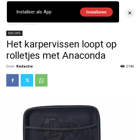
×
Installeer als App
Installeren
Home
NIEUWS
NIEUWS
Het karpervissen loopt op
rolletjes met Anaconda
Door
Redactie
-
2146