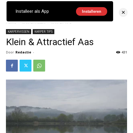
×
Installeer als App
Installeren
Home
KARPERVISSEN
KARPER TIPS
KARPERVISSEN
KARPER TIPS
Klein & Attractief Aas
Door
Redactie
-
431