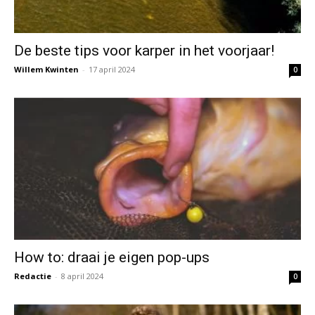
De beste tips voor karper in het voorjaar!
Willem Kwinten
-
17 april 2024
0
How to: draai je eigen pop-ups
Redactie
-
8 april 2024
0