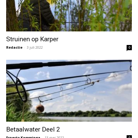
Struinen op Karper
Redactie
-
3 juli 2022
0
Betaalwater Deel 2
Ernesto Kamminga
-
13 mei 2022
0