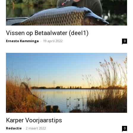
Vissen op Betaalwater (deel1)
Ernesto Kamminga
-
19 april 2022
0
Karper Voorjaarstips
Redactie
-
2 maart 2022
0