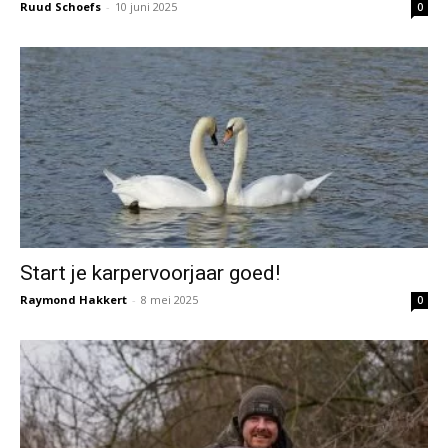
Ruud Schoefs
-
10 juni 2025
0
Start je karpervoorjaar goed!
Raymond Hakkert
-
8 mei 2025
0