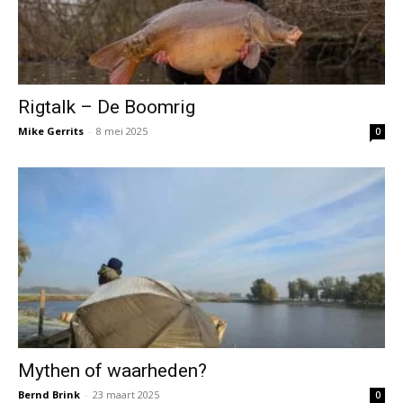
Rigtalk – De Boomrig
Mike Gerrits
-
8 mei 2025
0
Mythen of waarheden?
Bernd Brink
-
23 maart 2025
0