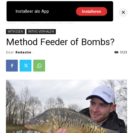
×
Installeer als App
Installeren
Home
WITVISSEN
WITVIS VERHALEN
WITVISSEN
WITVIS VERHALEN
Method Feeder of Bombs?
Door
Redactie
-
5123