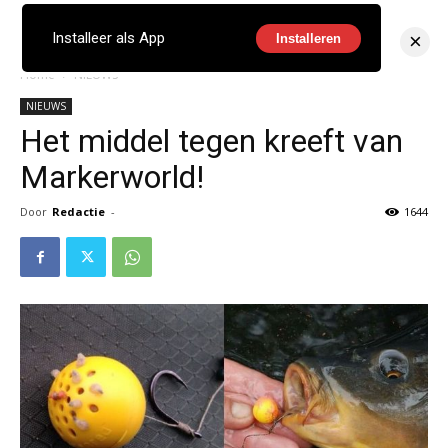
×
Installeer als App
Installeren
Home
NIEUWS
NIEUWS
Het middel tegen kreeft van
Markerworld!
Door
Redactie
-
1644