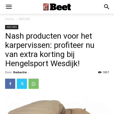
Home
NIEUWS
NIEUWS
Nash producten voor het
karpervissen: profiteer nu
van extra korting bij
Hengelsport Wesdijk!
Door
Redactie
-
1007