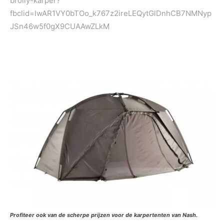
brolly-karper?
fbclid=IwAR1VY0bTOo_k767z2ireLEQytGlDnhCB7NMNyp
JSn46w5f0gX9CUAAwZLkM
Profiteer ook van de scherpe prijzen voor de karpertenten van Nash.