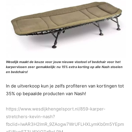
Wesdijk maakt de keuze voor jouw nieuwe visstoel of bedchair voor het
karpervissen zeer gemakkelijk: nu 15% extra korting op alle Nash stoelen
en bedchairs!
In de uitverkoop kun je zelfs profiteren van kortingen tot
35% op bepaalde producten van Nash!
https://www.wesdijkhengelsport.nl/859-karper-
stretchers-kevin-nash?
fbclid=IwAR3H2ImR_9ZAogw7WrUFLHXLymKb0m5YEpm
aSj8jyoFT3lJ6YiQ7zfkrLPM