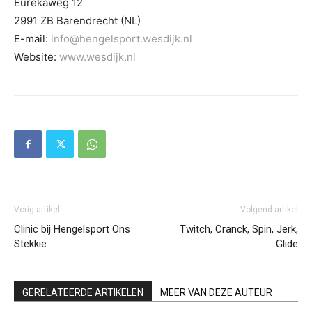
Eurekaweg 12
2991 ZB Barendrecht (NL)
E-mail:
info@hengelsport.wesdijk.nl
Website:
www.wesdijk.nl
Vorig artikel
Volgend artikel
Clinic bij Hengelsport Ons
Twitch, Cranck, Spin, Jerk,
Stekkie
Glide
GERELATEERDE ARTIKELEN
MEER VAN DEZE AUTEUR