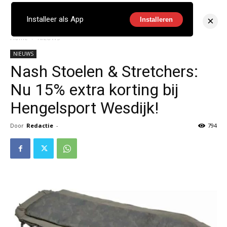
×
Installeer als App
Installeren
Home
NIEUWS
NIEUWS
Nash Stoelen & Stretchers:
Nu 15% extra korting bij
Hengelsport Wesdijk!
Door
Redactie
-
794