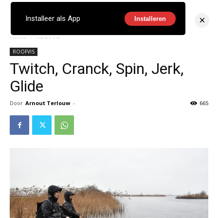
×
Installeer als App
Installeren
Home
ROOFVIS
ROOFVIS
Twitch, Cranck, Spin, Jerk,
Glide
Door
Arnout Terlouw
-
665