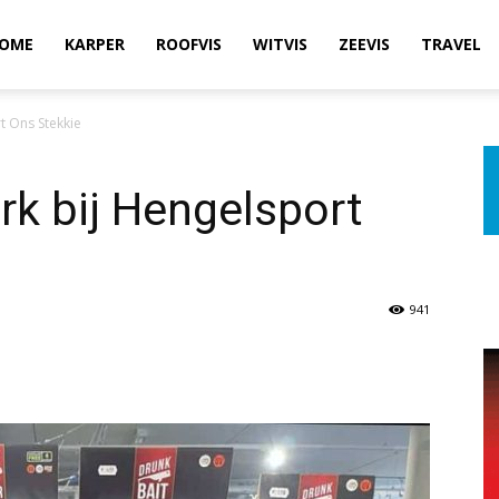
OME
KARPER
ROOFVIS
WITVIS
ZEEVIS
TRAVEL
t Ons Stekkie
k bij Hengelsport
941