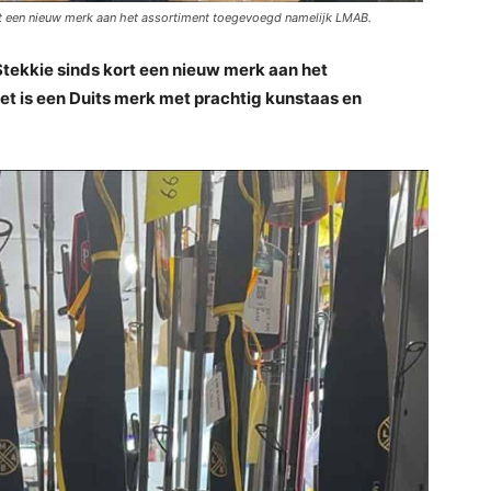
rt een nieuw merk aan het assortiment toegevoegd namelijk LMAB.
Stekkie sinds kort een nieuw merk aan het
t is een Duits merk met prachtig kunstaas en