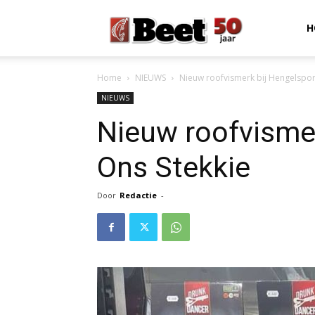
Beet
H
Home
NIEUWS
Nieuw roofvismerk bij Hengelspor
Magazine
NIEUWS
Nieuw roofvismer
Ons Stekkie
Door
Redactie
-