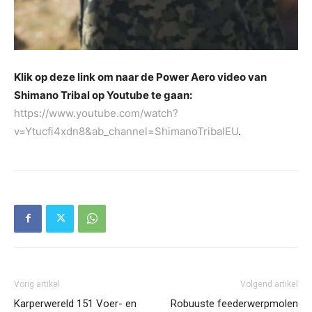
Klik op deze link om naar de Power Aero video van
Shimano Tribal op Youtube te gaan:
https://www.youtube.com/watch?
v=Ytucfi4xdn8&ab_channel=ShimanoTribalEU
.
Vorig artikel
Volgend artikel
Karperwereld 151 Voer- en
Robuuste feederwerpmolen