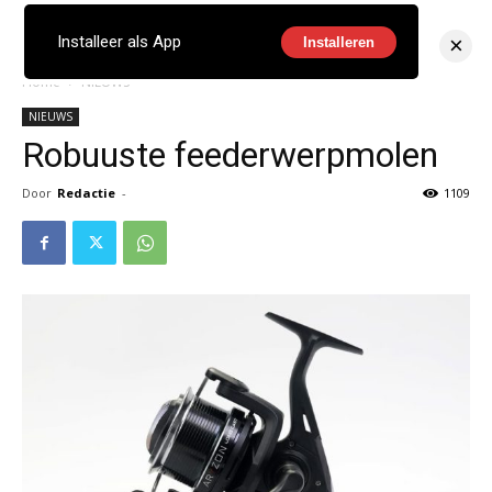
×
Installeer als App
Installeren
Home
NIEUWS
NIEUWS
Robuuste feederwerpmolen
Door
Redactie
-
1109