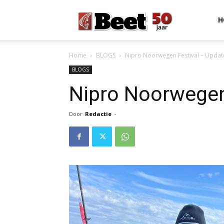
Beet
H
Home
BLOGS
Nipro Noorwegen Festival – Updat
Magazine
BLOGS
Nipro Noorwegen
Door
Redactie
-