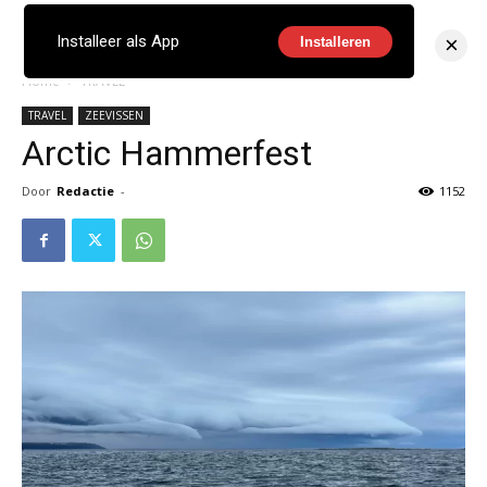
×
Installeer als App
Installeren
Home
TRAVEL
TRAVEL
ZEEVISSEN
Arctic Hammerfest
Door
Redactie
-
1152