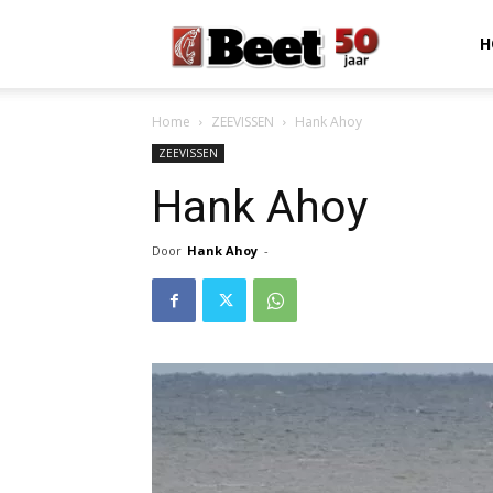
Beet
H
Home
ZEEVISSEN
Hank Ahoy
Magazine
ZEEVISSEN
Hank Ahoy
Door
Hank Ahoy
-