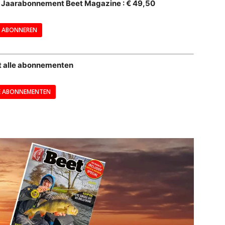
al Jaarabonnement Beet Magazine : € 49,50
---
ABONNEREN
--
t alle abonnementen
E ABONNEMENTEN
---