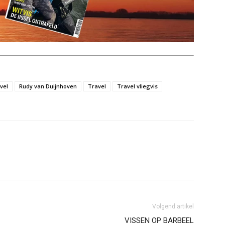
vel
Rudy van Duijnhoven
Travel
Travel vliegvis
Volgend artikel
VISSEN OP BARBEEL