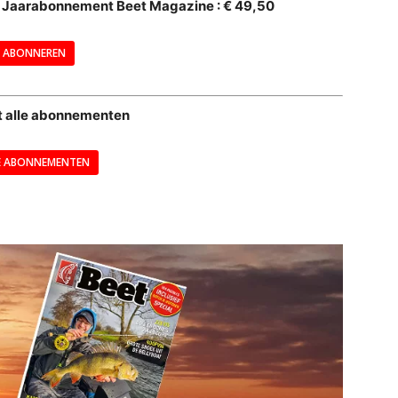
al Jaarabonnement Beet Magazine : € 49,50
---
ABONNEREN
--
t alle abonnementen
E ABONNEMENTEN
---