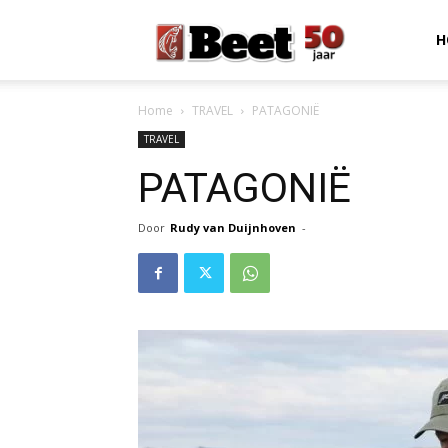
Beet
H
Home
TRAVEL
PATAGONIË
Magazine
TRAVEL
PATAGONIË
Door
Rudy van Duijnhoven
-