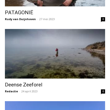
PATAGONIË
Rudy van Duijnhoven
-
27 mei 2023
0
Deense Zeeforel
Redactie
-
24 april 2023
0