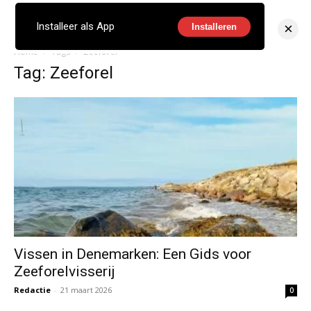
×
Installeer als App
Installeren
Home
Tags
Zeeforel
Tag: Zeeforel
Vissen in Denemarken: Een Gids voor
Zeeforelvisserij
Redactie
-
21 maart 2026
0