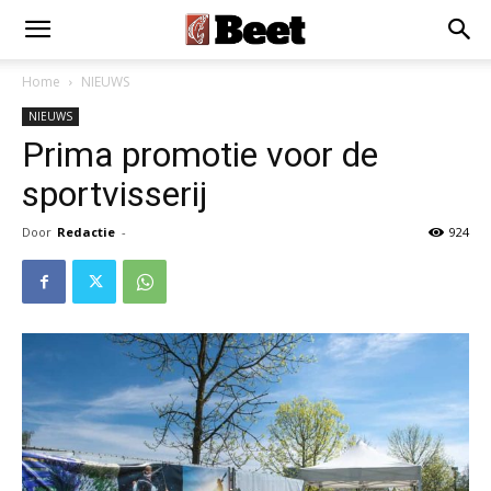
×
Installeer als App
Installeren
Home
NIEUWS
NIEUWS
Prima promotie voor de
sportvisserij
Door
Redactie
-
924