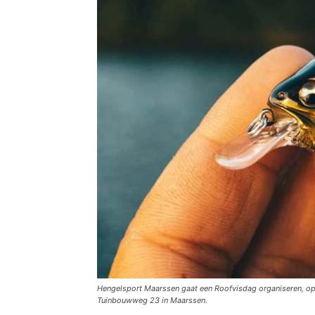
Hengelsport Maarssen gaat een Roofvisdag organiseren, op 
Tuinbouwweg 23 in Maarssen.