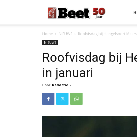
Beet
H
Home
NIEUWS
Roofvisdag bij Hengelsport Maarss
Magazine
NIEUWS
Roofvisdag bij 
in januari
Door
Redactie
-