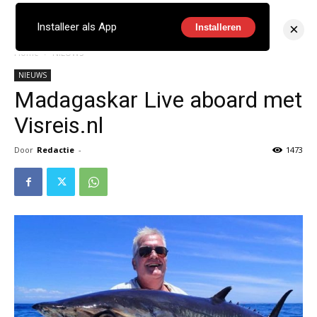
×
Installeer als App
Installeren
Home
NIEUWS
NIEUWS
Madagaskar Live aboard met
Visreis.nl
Door
Redactie
-
1473