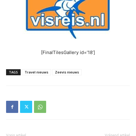
[FinalTilesGallery id=’18’]
TAGS
Travel nieuws
Zeevis nieuws
Vorig artikel
Volgend artikel