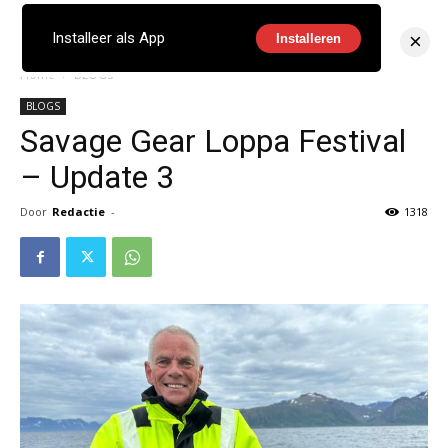
×
Installeer als App
Installeren
Home
BLOGS
BLOGS
Savage Gear Loppa Festival
– Update 3
Door
Redactie
-
1318