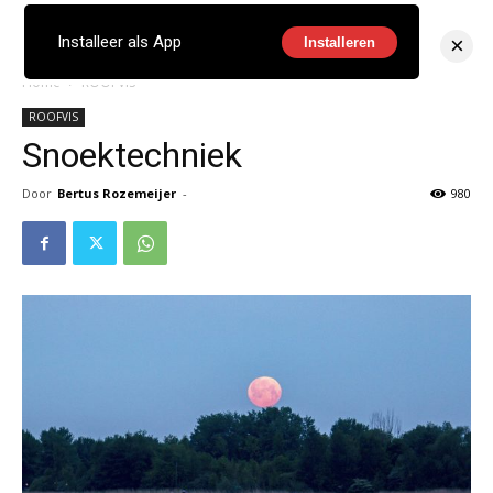
×
Installeer als App
Installeren
Home
ROOFVIS
ROOFVIS
Snoektechniek
Door
Bertus Rozemeijer
-
980