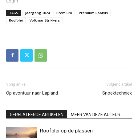
Login
TAGS
Jaargang 2024
Premium
Premium Roofvis
Roofblei
Volkmar Strikkers
Vorig artikel
Volgend artikel
Op avontuur naar Lapland
Snoektechniek
GERELATEERDE ARTIKELEN
MEER VAN DEZE AUTEUR
Roofblei op de plassen