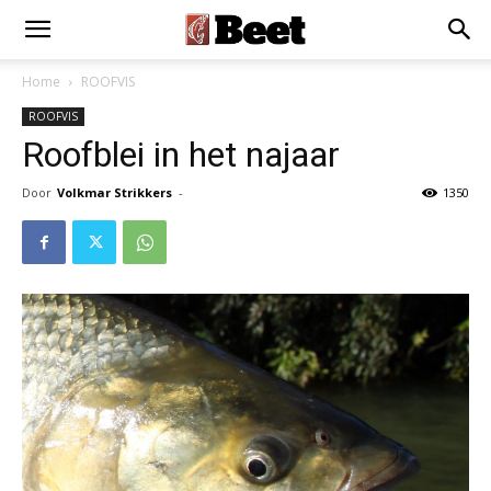
Home
ROOFVIS
ROOFVIS
Roofblei in het najaar
Door
Volkmar Strikkers
-
1350