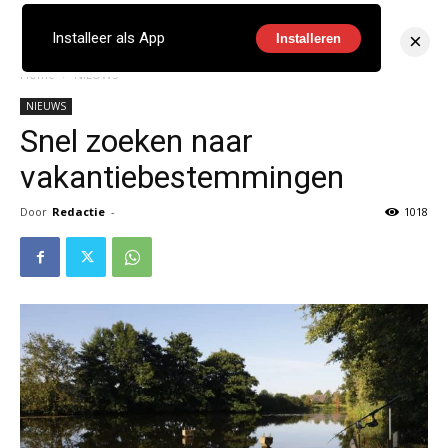
×
Installeer als App
Installeren
Home
NIEUWS
NIEUWS
Snel zoeken naar
vakantiebestemmingen
Door
Redactie
-
1018