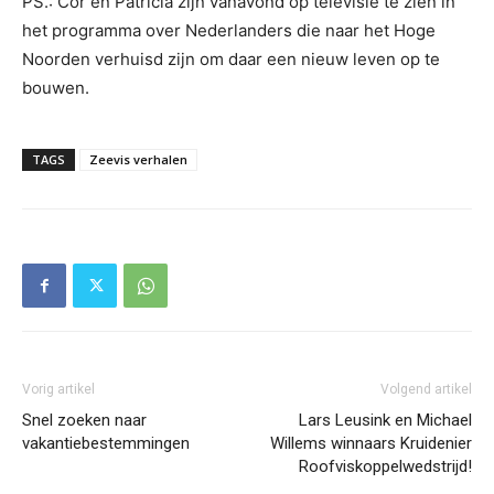
PS.: Cor en Patricia zijn vanavond op televisie te zien in
het programma over Nederlanders die naar het Hoge
Noorden verhuisd zijn om daar een nieuw leven op te
bouwen.
TAGS
Zeevis verhalen
Vorig artikel
Volgend artikel
Snel zoeken naar
Lars Leusink en Michael
vakantiebestemmingen
Willems winnaars Kruidenier
Roofviskoppelwedstrijd!