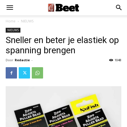
×
Installeer als App
Installeren
Home
NIEUWS
NIEUWS
Sneller en beter je elastiek op
spanning brengen
Door
Redactie
-
1048