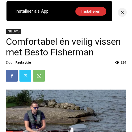
×
Installeer als App
Installeren
Home
NIEUWS
NIEUWS
Comfortabel én veilig vissen
met Besto Fisherman
Door
Redactie
-
924