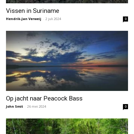
Vissen in Suriname
Hendrik-Jan Verweij
-
2 juli 2024
0
Op jacht naar Peacock Bass
John Smit
-
26 mei 2024
0