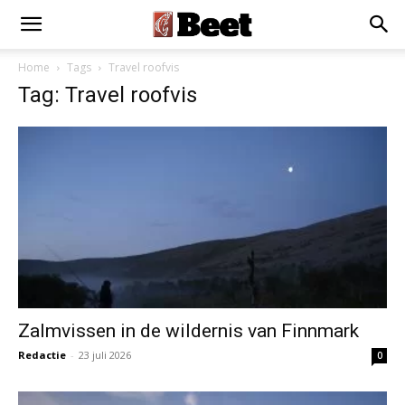
Home
Tags
Travel roofvis
Tag: Travel roofvis
Zalmvissen in de wildernis van Finnmark
Redactie
-
23 juli 2026
0