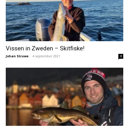
Vissen in Zweden – Skitfiske!
Johan Struwe
-
4 september 2021
0