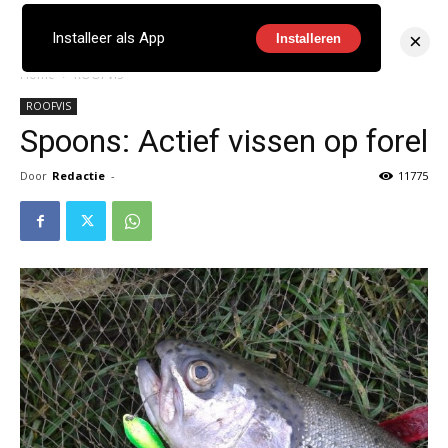
×
Installeer als App
Installeren
Home
ROOFVIS
ROOFVIS
Spoons: Actief vissen op forel
Door
Redactie
-
11775