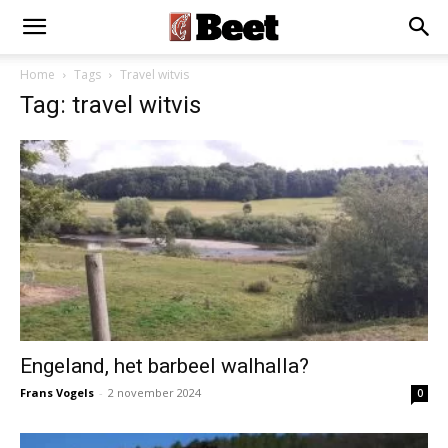
×
Installeer als App
Installeren
Home
Tags
Travel witvis
Tag: travel witvis
Engeland, het barbeel walhalla?
Frans Vogels
-
2 november 2024
0