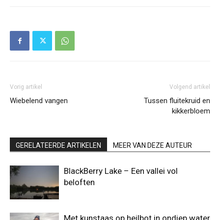
Vorig artikel
Volgend artikel
Wiebelend vangen
Tussen fluitekruid en
kikkerbloem
GERELATEERDE ARTIKELEN
MEER VAN DEZE AUTEUR
BlackBerry Lake – Een vallei vol
beloften
Met kunstaas op heilbot in ondiep water