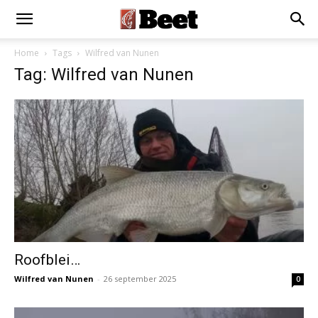
×
Installeer als App
Installeren
Home
Tags
Wilfred van Nunen
Tag: Wilfred van Nunen
Roofblei…
Wilfred van Nunen
-
26 september 2025
0