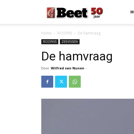
Beet
H
Home
ROOFVIS
De hamvraag
Magazine
ROOFVIS
ZEEVISSEN
De hamvraag
Door
Wilfred van Nunen
-