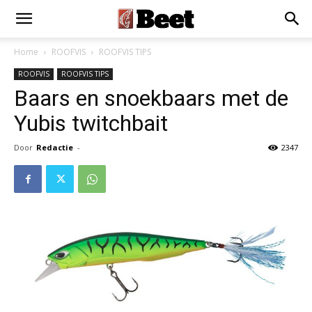
Home
ROOFVIS
ROOFVIS TIPS
ROOFVIS
ROOFVIS TIPS
Baars en snoekbaars met de
Yubis twitchbait
Door
Redactie
-
2347