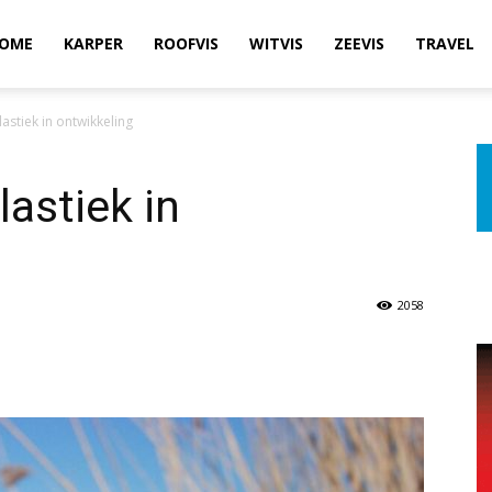
OME
KARPER
ROOFVIS
WITVIS
ZEEVIS
TRAVEL
astiek in ontwikkeling
astiek in
2058