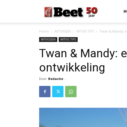
Beet
H
Home
WITVISSEN
WITVIS TIPS
Twan & Mandy: el
Magazine
WITVISSEN
WITVIS TIPS
Twan & Mandy: el
ontwikkeling
Door
Redactie
-