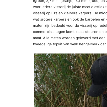
(groen, 2,7 mm. (oranje), 3,1 mm. (rood) en
voor iedere visserij de juiste maat elastiek
visserij op F1’s en kleinere karpers. De midd
wat grotere karpers en ook de barbelen en 
maten zijn bedoeld voor de visserij op red
commercials tegen komt zoals steuren en ec
maat. Alle maten worden geleverd met een 
tweedelige topkit van welk hengelmerk dan