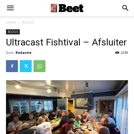
Home
BLOGS
BLOGS
Ultracast Fishtival – Afsluiter
Door
Redactie
-
2259