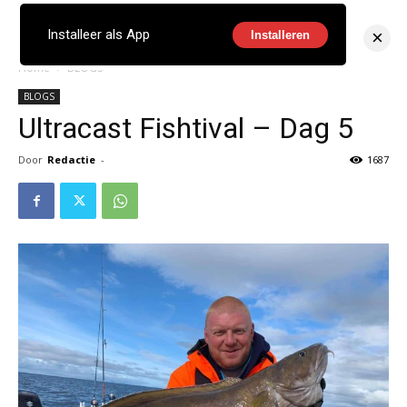
×
Installeer als App
Installeren
Home
BLOGS
BLOGS
Ultracast Fishtival – Dag 5
Door
Redactie
-
1687