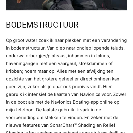
BODEMSTRUCTUUR
Op groot water zoek ik naar plekken met een verandering
in bodemstructuur. Van diep naar ondiep lopende taluds,
onderwaterbergjes/plateaus, inhammen in taluds,
haveningangen met een vaargeul, strekdammen of
kribben; noem maar op. Alles met een afwijking ten
opzichte van het grotere geheel er direct omheen kan
goed zijn, zeker als je daar ook prooivis vindt. Hier
gebruik ik intensief de kaarten van Navionics voor. Zowel
in de boot als met de Navionics Boating-app online op
mijn telefoon. De laatste gebruik ik vaak in de
voorbereiding om stekken te vinden. En zeker met de
nieuwe features van SonarChart™ Shading en Relief
Shading is het zoeken van hotspots een stuk makkelijker