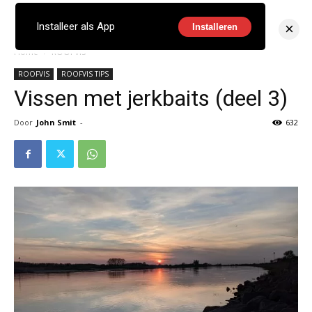
×
Installeer als App
Installeren
Home
ROOFVIS
ROOFVIS
ROOFVIS TIPS
Vissen met jerkbaits (deel 3)
Door
John Smit
-
632