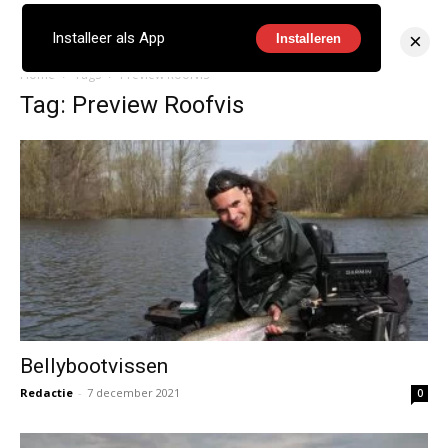
×
Installeer als App
Installeren
Home
Tags
Preview Roofvis
Tag: Preview Roofvis
Bellybootvissen
Redactie
-
7 december 2021
0