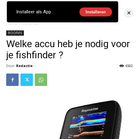
×
Installeer als App
Installeren
Home
ROOFVIS
ROOFVIS
Welke accu heb je nodig voor
je fishfinder ?
Door
Redactie
-
6502